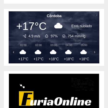
Córdoba
+17°C
Está nublado
4.9 m/s
97%
754
mmHg
01:00
02:00
03:00
04:00
05:00
06:00
‹
›
+17°C
+17°C
+18°C
+18°C
+18°C
+17°C