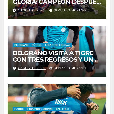
GLORIA: CAMPEÓN DESPUÉS
DE 42 AÑOS
4 AGOSTO, 2026
GONZALO MOYANO
BELGRANO
FÚTBOL
LIGA PROFESIONAL
BELGRANO VISITA A TIGRE
CON TRES REGRESOS Y UNA
BAJA OBLIGADA
4 AGOSTO, 2026
GONZALO MOYANO
FÚTBOL
LIGA PROFESIONAL
TALLERES