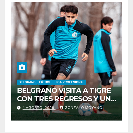
BELGRANO
FÚTBOL
LIGA PROFESIONAL
A
BELGRANO VISITA A TIGRE
F
CON TRES REGRESOS Y UNA
L
BAJA OBLIGADA
4 AGOSTO, 2026
GONZALO MOYANO