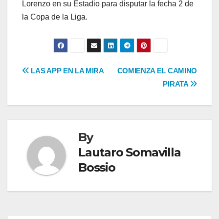
Lorenzo en su Estadio para disputar la fecha 2 de
la Copa de la Liga.
Navegación
LAS APP EN LA MIRA
COMIENZA EL CAMINO
PIRATA
de
entradas
By
Lautaro Somavilla
Bossio