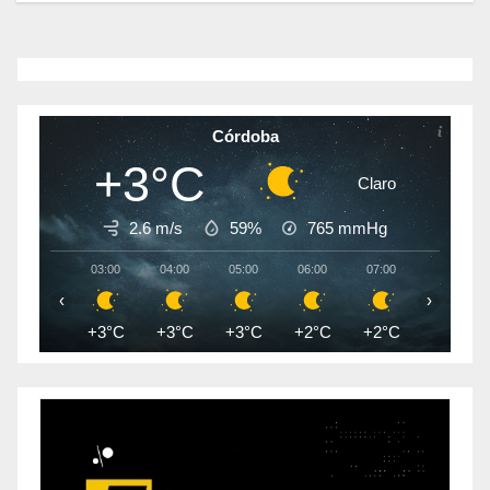
Córdoba
+3°C
Claro
2.6 m/s
59%
765
mmHg
03:00
04:00
05:00
06:00
07:00
08:00
‹
›
+3°C
+3°C
+3°C
+2°C
+2°C
+2°C