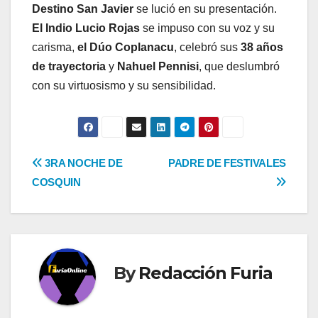
Destino San Javier
se lució en su presentación.
El Indio Lucio Rojas
se impuso con su voz y su
carisma,
el Dúo Coplanacu
, celebró sus
38 años
de trayectoria
y
Nahuel Pennisi
, que deslumbró
con su virtuosismo y su sensibilidad.
Navegación
3RA NOCHE DE
PADRE DE FESTIVALES
COSQUIN
de
entradas
By
Redacción Furia