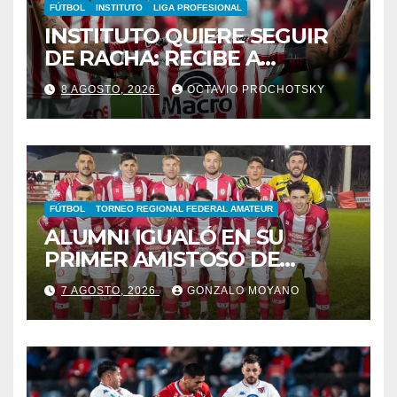
FÚTBOL
INSTITUTO
LIGA PROFESIONAL
INSTITUTO QUIERE SEGUIR
DE RACHA: RECIBE A
GIMNASIA DE MENDOZA EN
8 AGOSTO, 2026
OCTAVIO PROCHOTSKY
ALTA CÓRDOBA
FÚTBOL
TORNEO REGIONAL FEDERAL AMATEUR
ALUMNI IGUALÓ EN SU
PRIMER AMISTOSO DE
PRETEMPORADA
7 AGOSTO, 2026
GONZALO MOYANO