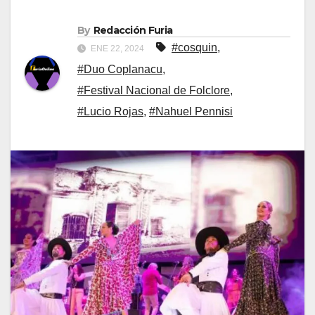
By
Redacción Furia
#cosquin
,
ENE 22, 2024
#Duo Coplanacu
,
#Festival Nacional de Folclore
,
#Lucio Rojas
,
#Nahuel Pennisi