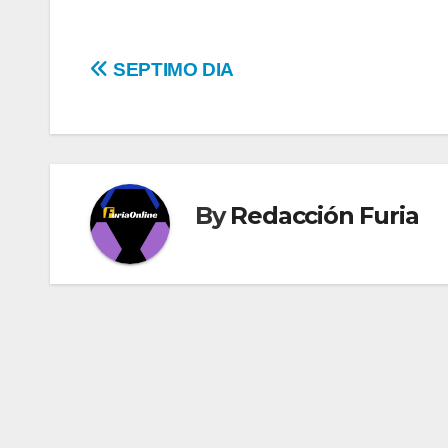
Navegación
SEPTIMO DIA
de
entradas
By
Redacción Furia