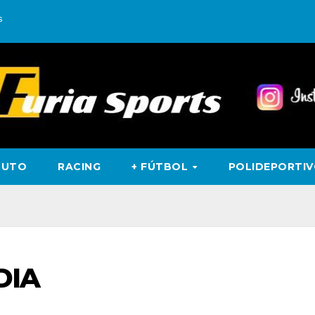
s
TUTO
RACING
+ FÚTBOL
POLIDEPORTI
DIA