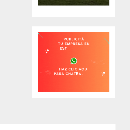
EÓN
REGRESOS Y
ÉS DE
UNA BAJA
OS
OBLIGADA