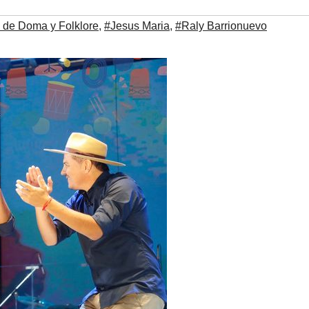
l de Doma y Folklore
,
#Jesus Maria
,
#Raly Barrionuevo