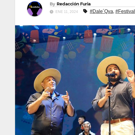
By
Redacción Furia
#Dale´Qva
,
#Festiva
ENE 11, 2024