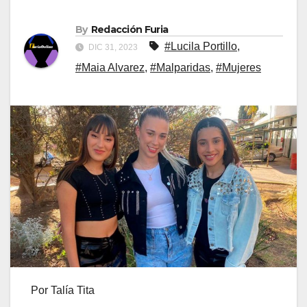
By
Redacción Furia
#Lucila Portillo
,
DIC 31, 2023
#Maia Alvarez
,
#Malparidas
,
#Mujeres
Por Talía Tita