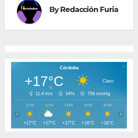
By
Redacción Furia
Córdoba
+17°C
Claro
11.4 m/s
54%
756
mmHg
11:00
12:00
13:00
14:00
15:00
16:00
‹
›
+17°C
+17°C
+17°C
+16°C
+16°C
+15°C