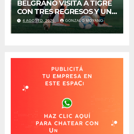
A
BELGRANO VISITA A TIGRE
F
CON TRES REGRESOS Y UNA
L
BAJA OBLIGADA
4 AGOSTO, 2026
GONZALO MOYANO