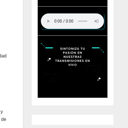
udad
 y
s de