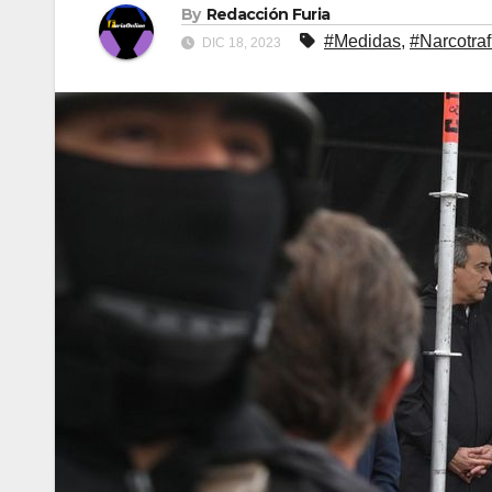
By
Redacción Furia
#Medidas
,
#Narcotraf
DIC 18, 2023