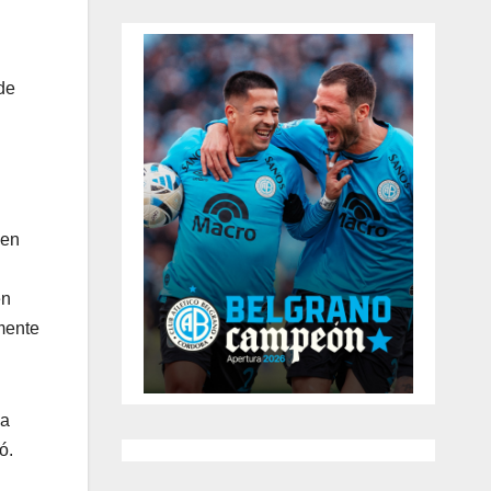
de
 en
en
mente
la
ió.