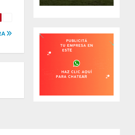
EÓN
REGRESOS Y
ÉS DE
UNA BAJA
OS
OBLIGADA
RA