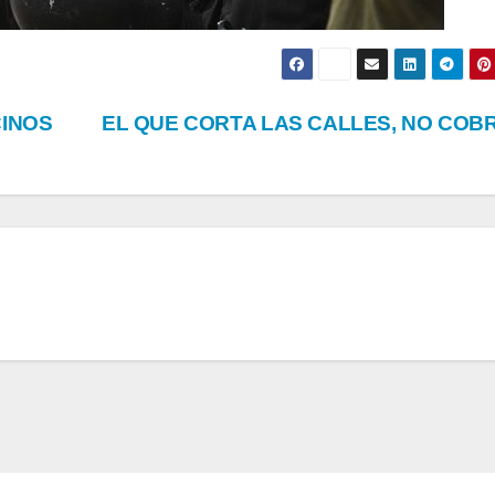
CON
CAMP
CARDOZO
DESPU
COMO
42 AÑ
CINOS
EL QUE CORTA LAS CALLES, NO COB
FIGURA