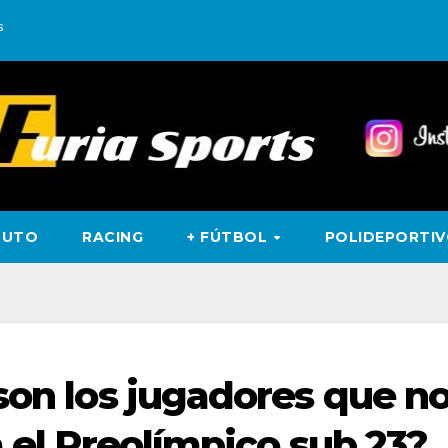
s
TUTO
RACING
+ FÚTBOL
POLIDEPORTI
son los jugadores que n
a el Preolímpico sub 23?