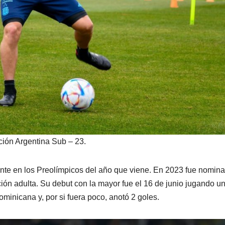
FÚTBOL
INSTITUTO
FÚTBOL
LIGA PROFESIONAL
TORNEO REGIONAL
ción Argentina Sub – 23.
INSTITUTO
ALUM
QUIERE
IGUAL
ente en los Preolímpicos del año que viene. En 2023 fue nomin
ión adulta. Su debut con la mayor fue el 16 de junio jugando u
SEGUIR DE
SU PR
8 AGOSTO, 2026
OCTAVIO
7 AGOSTO, 
minicana y, por si fuera poco, anotó 2 goles.
A
RACHA:
AMIST
ELIAN
PROCHOTSKY
GONZALO MOY