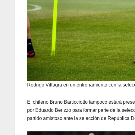
Rodrigo Villagra en un entrenamiento con la selec
LIGA PROFESIONAL
EL LEÓN
El chileno Bruno Barticciotto tampoco estará pres
CAYÓ EN
por Eduardo Berizzo para formar parte de la selecc
partido amistoso ante la selección de República Do
MENDOZ
9 AGOSTO, 2026