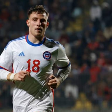
RECIBE A
PRET
GIMNASIA DE
ADA
MENDOZA EN
ALTA
CÓRDOBA