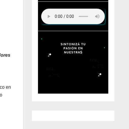
dores
ico en
mo