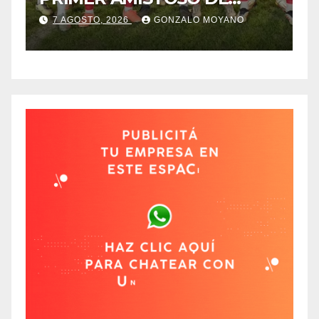
N
PRETEMPORADA
C
7 AGOSTO, 2026
GONZALO MOYANO