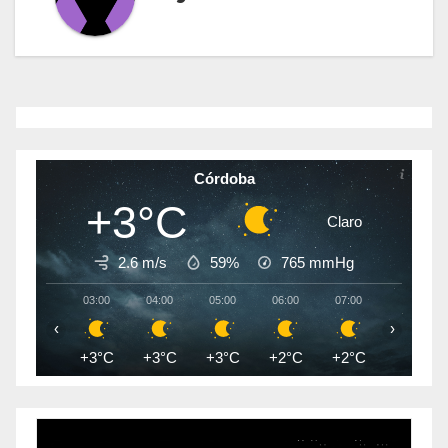
Córdoba
+3°C
Claro
2.6 m/s
59%
765
mmHg
03:00
04:00
05:00
06:00
07:00
08:00
‹
›
+3°C
+3°C
+3°C
+2°C
+2°C
+2°C