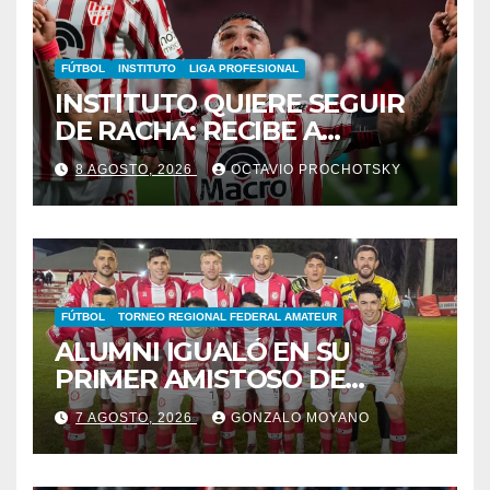
FÚTBOL
INSTITUTO
LIGA PROFESIONAL
INSTITUTO QUIERE SEGUIR
DE RACHA: RECIBE A
GIMNASIA DE MENDOZA EN
8 AGOSTO, 2026
OCTAVIO PROCHOTSKY
ALTA CÓRDOBA
FÚTBOL
TORNEO REGIONAL FEDERAL AMATEUR
ALUMNI IGUALÓ EN SU
PRIMER AMISTOSO DE
PRETEMPORADA
7 AGOSTO, 2026
GONZALO MOYANO