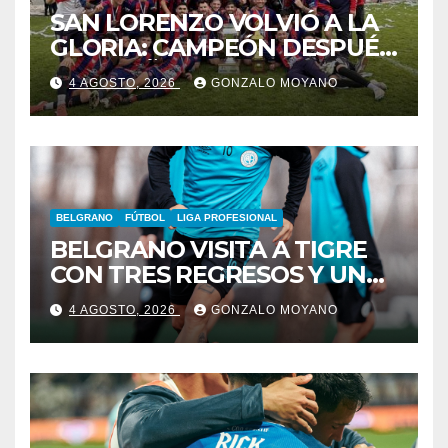
SAN LORENZO VOLVIÓ A LA
GLORIA: CAMPEÓN DESPUÉS
DE 42 AÑOS
4 AGOSTO, 2026
GONZALO MOYANO
BELGRANO
FÚTBOL
LIGA PROFESIONAL
BELGRANO VISITA A TIGRE
CON TRES REGRESOS Y UNA
BAJA OBLIGADA
4 AGOSTO, 2026
GONZALO MOYANO