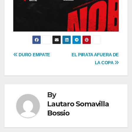
Navegación
DURO EMPATE
EL PIRATA AFUERA DE
LA COPA
de
entradas
By
Lautaro Somavilla
Bossio