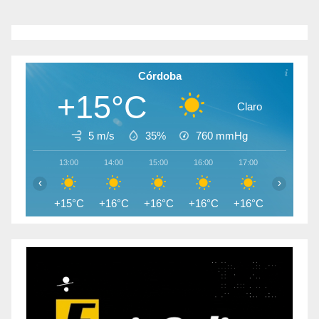
Córdoba
+15°C
Claro
5 m/s
35%
760
mmHg
13:00
14:00
15:00
16:00
17:00
18:00
‹
›
+15°C
+16°C
+16°C
+16°C
+16°C
+14°C