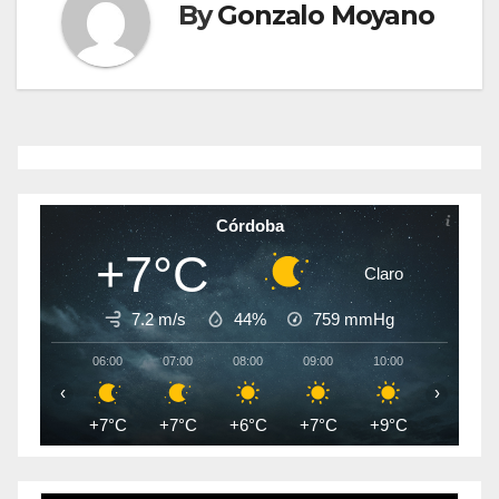
By
Gonzalo Moyano
Córdoba
+7°C
Claro
7.2 m/s
44%
759
mmHg
06:00
07:00
08:00
09:00
10:00
11:00
‹
›
+7°C
+7°C
+6°C
+7°C
+9°C
+10°C