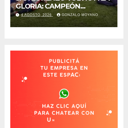
GLORIA: CAMPEÓN
C
DESPUÉS DE 42 AÑOS
B
4 AGOSTO, 2026
GONZALO MOYANO