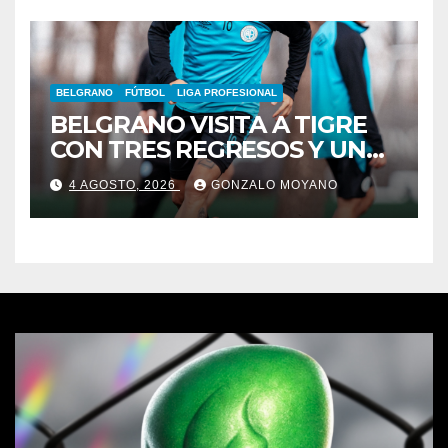
BELGRANO
FÚTBOL
LIGA PROFESIONAL
BELGRANO VISITA A TIGRE
CON TRES REGRESOS Y UNA
BAJA OBLIGADA
4 AGOSTO, 2026
GONZALO MOYANO