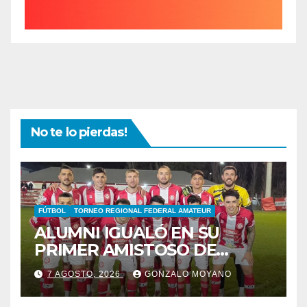
No te lo pierdas!
FÚTBOL
TORNEO REGIONAL FEDERAL AMATEUR
ALUMNI IGUALÓ EN SU
PRIMER AMISTOSO DE
PRETEMPORADA
7 AGOSTO, 2026
GONZALO MOYANO