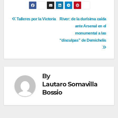
Navegación
Talleres por la Victoria
River: de la durísima caída
ante Arsenal en el
de
monumental a las
entradas
“disculpas” de Demichelis
By
Lautaro Somavilla
Bossio