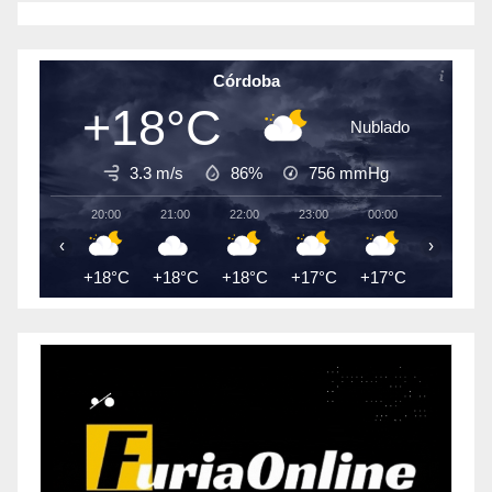
Córdoba
+18°C
Nublado
3.3 m/s
86%
756
mmHg
20:00
21:00
22:00
23:00
00:00
01:00
‹
›
+18°C
+18°C
+18°C
+17°C
+17°C
+17°C