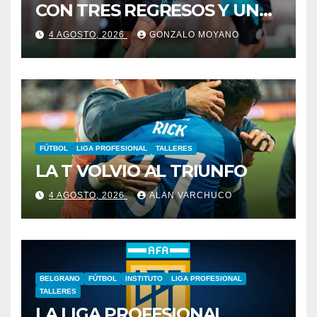
CON TRES REGRESOS Y UNA
BAJA OBLIGADA
4 AGOSTO, 2026
GONZALO MOYANO
FÚTBOL
LIGA PROFESIONAL
TALLERES
LA T VOLVIO AL TRIUNFO
4 AGOSTO, 2026
ALAN VARCHUCO
BELGRANO
FÚTBOL
INSTITUTO
LIGA PROFESIONAL
TALLERES
LA LIGA PROFESIONAL