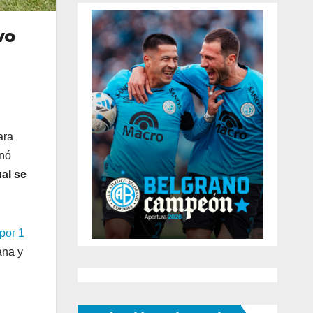
vo
ara
enó
ual se
por 1
ana y