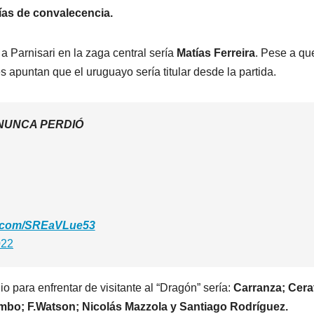
RECIB
días de convalecencia.
GIMNA
MEND
a Parnisari en la zaga central sería
Matías Ferreira
. Pese a qu
 apuntan que el uruguayo sería titular desde la partida.
ALTA
CÓRD
NUNCA PERDIÓ
er.com/SREaVLue53
022
 para enfrentar de visitante al “Dragón” sería:
Carranza; Cera
ombo; F.Watson; Nicolás Mazzola y Santiago Rodríguez.