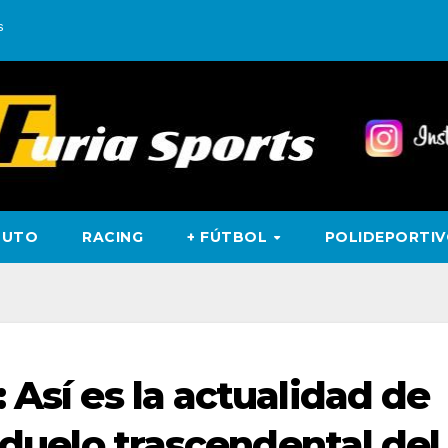
s
TUTO
RACING
+ FÚTBOL
POLIDEPORTI
 Así es la actualidad de
l duelo trascendental del