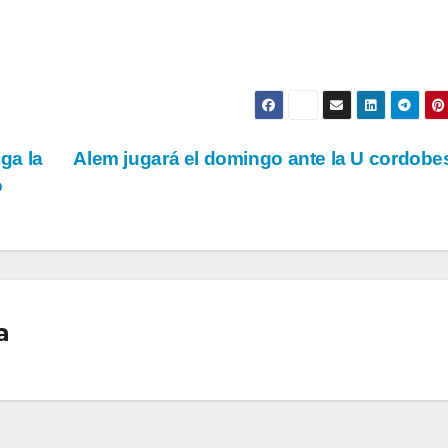
ega la
Alem jugará el domingo ante la U cordob
o
a