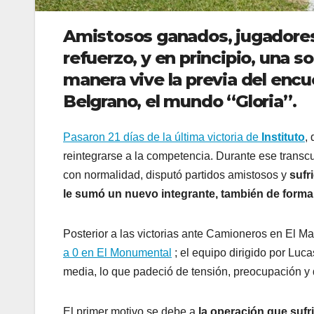
Amistosos ganados, jugadores
refuerzo, y en principio, una so
manera vive la previa del enc
Belgrano
,
el mundo “Gloria”
.
Pasaron 21 días de la última victoria de
Instituto
,
reintegrarse a la competencia. Durante ese transcu
con normalidad, disputó partidos amistosos y
sufr
le sumó un nuevo integrante, también de forma
Posterior a las victorias ante Camioneros en El M
a 0 en El Monumental
; el equipo dirigido por Luc
media, lo que padeció de tensión, preocupación y 
El primer motivo se debe a
la operación que sufr