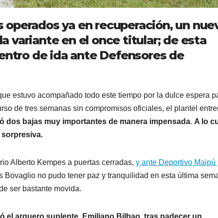
 operados ya en recuperación, un nue
la variante en el once titular; de esta
uentro de ida ante Defensores de
 que estuvo acompañado todo este tiempo por la dulce espera p
rso de tres semanas sin compromisos oficiales, el plantel entr
ió dos bajas muy importantes de manera impensada
.
A lo c
 sorpresiva.
ario Alberto Kempes a puertas cerradas,
y ante Deportivo Maipú 
as Bovaglio no pudo tener paz y tranquilidad en esta última sem
de ser bastante movida.
ió el arquero suplente, Emiliano Bilbao, tras padecer un