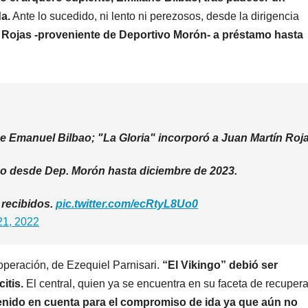
da.
Ante lo sucedido, ni lento ni perezosos, desde la dirigencia
n Rojas -proveniente de Deportivo Morón- a préstamo hasta
e Emanuel Bilbao; "La Gloria" incorporó a Juan Martín Roja
mo desde Dep. Morón hasta diciembre de 2023.
FÚTBOL
INSTITU
LIGA PROFESIONA
INSTI
 recibidos.
pic.twitter.com/ecRtyL8Uo0
LIGA PROFESIONAL
EL LEÓN
21, 2022
QUIER
CAYÓ EN
SEGUI
8 AGOSTO, 
operación, de Ezequiel Parnisari.
“El Vikingo” debió ser
MENDOZA
RACHA
9 AGOSTO, 2026
ELIAN
PROCHOTSKY
itis.
El central, quien ya se encuentra en su faceta de recuper
enido en cuenta para el compromiso de ida ya que aún no