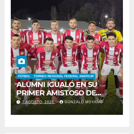
FÚTBOL
TORNEO REGIONAL FEDERAL AMATEUR
B
ALUMNI IGUALÓ EN SU
B
PRIMER AMISTOSO DE
E
N
PRETEMPORADA
C
7 AGOSTO, 2026
GONZALO MOYANO