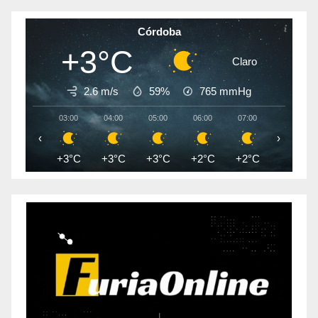
Córdoba
+3°C
Claro
2.6 m/s
59%
765
mmHg
03:00
04:00
05:00
06:00
07:00
08:00
‹
›
+3°C
+3°C
+3°C
+2°C
+2°C
+2°C