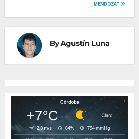
entradas
MENDOZA”
By
Agustín Luna
Córdoba
+7°C
Claro
2.8 m/s
84%
754
mmHg