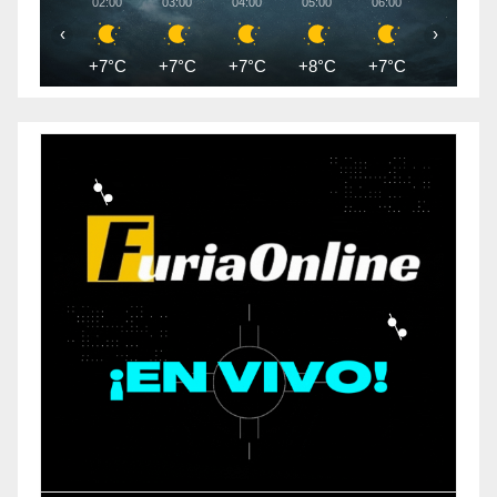
02:00
03:00
04:00
05:00
06:00
07:00
‹
›
+7°C
+7°C
+7°C
+8°C
+7°C
+7°C