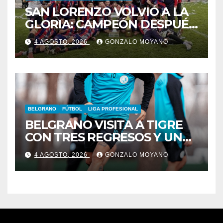
SAN LORENZO VOLVIÓ A LA
GLORIA: CAMPEÓN DESPUÉS
DE 42 AÑOS
4 AGOSTO, 2026
GONZALO MOYANO
BELGRANO
FÚTBOL
LIGA PROFESIONAL
BELGRANO VISITA A TIGRE
CON TRES REGRESOS Y UNA
BAJA OBLIGADA
4 AGOSTO, 2026
GONZALO MOYANO